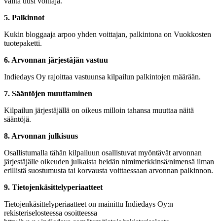
valita uusi voittaja.
5. Palkinnot
Kukin bloggaaja arpoo yhden voittajan, palkintona on Vuokkosten
tuotepaketti.
6. Arvonnan järjestäjän vastuu
Indiedays Oy rajoittaa vastuunsa kilpailun palkintojen määrään.
7. Sääntöjen muuttaminen
Kilpailun järjestäjällä on oikeus milloin tahansa muuttaa näitä
sääntöjä.
8. Arvonnan julkisuus
Osallistumalla tähän kilpailuun osallistuvat myöntävät arvonnan
järjestäjälle oikeuden julkaista heidän nimimerkkinsä/nimensä ilman
erillistä suostumusta tai korvausta voittaessaan arvonnan palkinnon.
9. Tietojenkäsittelyperiaatteet
Tietojenkäsittelyperiaatteet on mainittu Indiedays Oy:n
rekisteriselosteessa osoitteessa