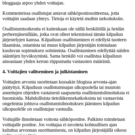
bloggaaja arpoo yhden voittajan.
Kommenteissa osallistujat antavat sähköpostiosoitteensa, jotta
voittajiin saadaan yhteys. Tietoja ei käytetä muihin tarkoituksiin.
Osallistumisoikeutta ei kuitenkaan ole niillä henkilöillä ja heidän
perheenjäsenillään, jotka ovat olleet tekemisissä tämän kilpailun
järjestelyjen kanssa. Kilpailuun osallistuminen ei edellytä tuotteen
tilaamista, ostamista tai muun kilpailun järjestäjän toimialaan
kuuluvan sopimuksen solmimista. Osallistuminen edellyttää näiden
sääntöjen hyväksymistä. Sama henkilö voi osallistua kilpailuun
ainoastaan yhden kerran riippumatta vastausten määrästä.
4. Voittajien valitseminen ja julkistaminen
Voittajien arvonta suoritetaan kussakin blogissa arvonta-ajan
päätyttyä. Kilpailuun osallistumisajan ulkopuolella tai muutoin
annettujen ohjeiden vastaisesti saapuneita osallistumisilmoituksia ei
huomioida. Mahdollisista tietoliikennekatkoksista tai vastaavista
ongelmista johtuva osallistumisilmoituksen jääminen kilpailun
ulkopuolelle on osallistujan vastuulla.
Voittajille ilmoitetaan voitosta sähköpostitse. Palkinto toimitetaan
voittajalle postitse. Jos voittajaa ei tavoiteta kohtuullisen ajan
kuluttua arvonnan suorittamisesta, on kilpailun järjestäjällä oikeus