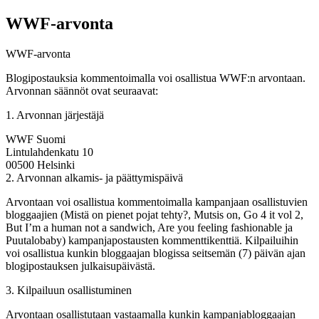
WWF-arvonta
WWF-arvonta
Blogipostauksia kommentoimalla voi osallistua WWF:n arvontaan.
Arvonnan säännöt ovat seuraavat:
1. Arvonnan järjestäjä
WWF Suomi
Lintulahdenkatu 10
00500 Helsinki
2. Arvonnan alkamis- ja päättymispäivä
Arvontaan voi osallistua kommentoimalla kampanjaan osallistuvien
bloggaajien (Mistä on pienet pojat tehty?, Mutsis on, Go 4 it vol 2,
But I’m a human not a sandwich, Are you feeling fashionable ja
Puutalobaby) kampanjapostausten kommenttikenttiä. Kilpailuihin
voi osallistua kunkin bloggaajan blogissa seitsemän (7) päivän ajan
blogipostauksen julkaisupäivästä.
3. Kilpailuun osallistuminen
Arvontaan osallistutaan vastaamalla kunkin kampanjabloggaajan