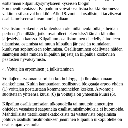
esittämään kilpailukysymykseen kyseisen blogin
kommenttikentässä. Kilpailuun voivat osallistua kaikki Suomessa
vakituisesti asuvat henkilöt. Alle 18-vuotiaat osallistujat tarvitsevat
osallistumiseensa luvan huoltajaltaan.
Osallistumisoikeutta ei kuitenkaan ole niillä henkilöillä ja heidän
perheenjäsenillään, jotka ovat olleet tekemisissä tämän kilpailun
järjestelyjen kanssa. Kilpailuun osallistuminen ei edellytä tuotteen
tilaamista, ostamista tai muun kilpailun järjestäjän toimialaan
kuuluvan sopimuksen solmimista. Osallistuminen edellyttää näiden
sääntöjen sekä muiden kilpailun järjestäjän kilpailua koskevien
päätösten hyväksymistä.
4. Voittajien arpominen ja julkistaminen
Voittajien arvonnan suorittaa kukin bloggaaja ilmoittamanaan
ajankohtana. Kukin kampanjaan osallistuva bloggaaja arpoo yhden
(1) voittajan postaustaan kommentoineiden kesken. Arvontoja
suoritetaan yhteensä kuusi (6) ja voittajia on yhteensä kuusi (6).
Kilpailun osallistumisajan ulkopuolella tai muutoin annettujen
ohjeiden vastaisesti saapuneita osallistumisilmoituksia ei huomioida.
Mahdollisista tietoliikennekatkoksista tai vastaavista ongelmista
johtuva osallistumisilmoituksen jääminen kilpailun ulkopuolelle on
osallistujan vastuulla.