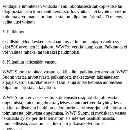
Voittajalle ilmoitetaan voitosta henkilökohtaisesti sähköpostitse tai
blogipostauksen kommenttikentässä. Jos voittajaa ei tavoiteta viikon
kuluttua arvonnan suorittamisesta, on kilpailun järjestäjällä oikeus
valita uusi voittaja.
5. Palkinnot
Osallistuneiden kesken arvotaan kussakin kampanjapostauksessa
yksi 50€ arvoinen lahjakortti WWF:n verkkokauppaan. Palkintoja ei
voi vaihtaa rahaksi tai toiseksi palkinnoksi.
6. Kilpailun järjestäjän vastuu
WWF Suomi rajoittaa vastuunsa kilpailun palkintojen arvoon. WWF
Suomi vastaa arvottavasta palkinnosta maksettavan lakisääteisen
arpajaisveron suorittamisesta. Osallistuja antaa tietonsa ainoastaan
kilpailun järjestäjän käyttöön.
WWF Suomi ei vastaa esim. kolmansista osapuolista johtuvista
ongelmista, kuten ongelmasta yleisessä internet-verkkoyhteydessä
taikka osallistuvan henkilön palomuurin tai virustorjuntaohjelmiston
toiminnasta johtuvista ongelmista. WWF Suomi ei myöskään vastaa
teknisistä syistä perille tulemattomista internet-osallistumisista,
puutteellisista, asiattomista, luku- tai julkaisukelvottomista
lähetyksistä.