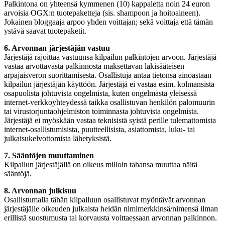
Palkintona on yhteensä kymmenen (10) kappaletta noin 24 euron
arvoisia OGX:n tuotepaketteja (sis. shampoon ja hoitoaineen).
Jokainen bloggaaja arpoo yhden voittajan; sekä voittaja että tämän
ystävä saavat tuotepaketit.
6. Arvonnan järjestäjän vastuu
Järjestäjä rajoittaa vastuunsa kilpailun palkintojen arvoon. Järjestäjä
vastaa arvottavasta palkinnosta maksettavan lakisääteisen
arpajaisveron suorittamisesta. Osallistuja antaa tietonsa ainoastaan
kilpailun järjestäjän käyttöön. Järjestäjä ei vastaa esim. kolmansista
osapuolista johtuvista ongelmista, kuten ongelmasta yleisessä
internet-verkkoyhteydessä taikka osallistuvan henkilön palomuurin
tai virustorjuntaohjelmiston toiminnasta johtuvista ongelmista.
Järjestäjä ei myöskään vastaa teknisistä syistä perille tulemattomista
internet-osallistumisista, puutteellisista, asiattomista, luku- tai
julkaisukelvottomista lähetyksistä.
7. Sääntöjen muuttaminen
Kilpailun järjestäjällä on oikeus milloin tahansa muuttaa näitä
sääntöjä.
8. Arvonnan julkisuu
Osallistumalla tähän kilpailuun osallistuvat myöntävät arvonnan
järjestäjälle oikeuden julkaista heidän nimimerkkinsä/nimensä ilman
erillistä suostumusta tai korvausta voittaessaan arvonnan palkinnon.