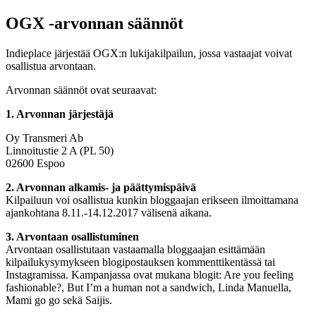
OGX -arvonnan säännöt
Indieplace järjestää OGX:n lukijakilpailun, jossa vastaajat voivat
osallistua arvontaan.
Arvonnan säännöt ovat seuraavat:
1. Arvonnan järjestäjä
Oy Transmeri Ab
Linnoitustie 2 A (PL 50)
02600 Espoo
2. Arvonnan alkamis- ja päättymispäivä
Kilpailuun voi osallistua kunkin bloggaajan erikseen ilmoittamana
ajankohtana 8.11.-14.12.2017 välisenä aikana.
3. Arvontaan osallistuminen
Arvontaan osallistutaan vastaamalla bloggaajan esittämään
kilpailukysymykseen blogipostauksen kommenttikentässä tai
Instagramissa. Kampanjassa ovat mukana blogit: Are you feeling
fashionable?, But I’m a human not a sandwich, Linda Manuella,
Mami go go sekä Saijis.