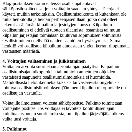
Blogipostauksen kommenteissa osallistujat antavat
sähköpostiosoitteensa, jotta voittajiin saadaan yhteys. Tietoja ei
käytetä muihin tarkoituksiin. Osallistumisoikeutta ei kuitenkaan ole
niillä henkilöillä ja heidän perheenjäsenillään, jotka ovat olleet
tekemisissä tämän kilpailun järjestelyjen kanssa. Kilpailuun
osallistuminen ei edellytä tuotteen tilaamista, ostamista tai muun
kilpailun järjestäjän toimialaan kuuluvan sopimuksen solmimista.
Osallistuminen edellyttää näiden sääntöjen hyväksymistä. Sama
henkilö voi osallistua kilpailuun ainoastaan yhden kerran riippumatta
vastausten määrästä.
4. Voittajien valitseminen ja julkistaminen
Voittajien arvonta suoritetaan arvonta-ajan päätyttyä. Kilpailuun
osallistumisajan ulkopuolella tai muutoin annettujen ohjeiden
vastaisesti saapuneita osallistumisilmoituksia ei huomioida.
Mahdollisista tietoliikennekatkoksista tai vastaavista ongelmista
johtuva osallistumisilmoituksen jääminen kilpailun ulkopuolelle on
osallistujan vastuulla.
Voittajille ilmoitetaan voitosta sähköpostitse. Palkinto toimitetaan
voittajalle postitse. Jos voittajaa ei tavoiteta kohtuullisen ajan
kuluttua arvonnan suorittamisesta, on kilpailun järjestäjällä oikeus
valita uusi voittaja.
5. Palkinnot