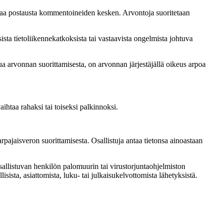
ajaa postausta kommentoineiden kesken. Arvontoja suoritetaan
sta tietoliikennekatkoksista tai vastaavista ongelmista johtuva
tua arvonnan suorittamisesta, on arvonnan järjestäjällä oikeus arpoa
htaa rahaksi tai toiseksi palkinnoksi.
rpajaisveron suorittamisesta. Osallistuja antaa tietonsa ainoastaan
sallistuvan henkilön palomuurin tai virustorjuntaohjelmiston
lisista, asiattomista, luku- tai julkaisukelvottomista lähetyksistä.