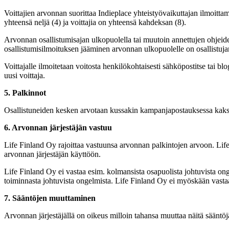
Voittajien arvonnan suorittaa Indieplace yhteistyövaikuttajan ilmoit
yhteensä neljä (4) ja voittajia on yhteensä kahdeksan (8).
Arvonnan osallistumisajan ulkopuolella tai muutoin annettujen ohjeiden
osallistumisilmoituksen jääminen arvonnan ulkopuolelle on osallistuja
Voittajalle ilmoitetaan voitosta henkilökohtaisesti sähköpostitse tai b
uusi voittaja.
5. Palkinnot
Osallistuneiden kesken arvotaan kussakin kampanjapostauksessa kaksi (
6. Arvonnan järjestäjän vastuu
Life Finland Oy
rajoittaa vastuunsa arvonnan palkintojen arvoon.
Lif
arvonnan järjestäjän käyttöön.
Life Finland Oy
ei vastaa esim. kolmansista osapuolista johtuvista on
toiminnasta johtuvista ongelmista.
Life Finland Oy
ei myöskään vastaa t
7. Sääntöjen muuttaminen
Arvonnan järjestäjällä on oikeus milloin tahansa muuttaa näitä sääntöj