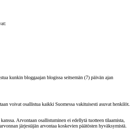
at:
stua kunkin bloggaajan blogissa seitsemän (7) päivän ajan
n voivat osallistua kaikki Suomessa vakituisesti asuvat henkilöt.
n kanssa. Arvontaan osallistuminen ei edellytä tuotteen tilaamista,
 arvonnan järjestäjän arvontaa koskevien päätösten hyväksymistä.