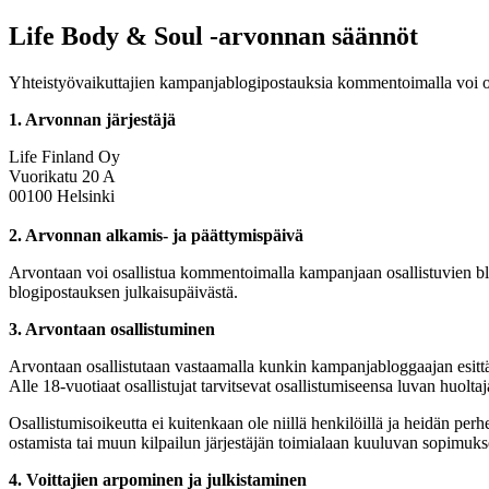
Life Body & Soul -arvonnan säännöt
Yhteistyövaikuttajien kampanjablogipostauksia kommentoimalla voi o
1. Arvonnan järjestäjä
Life Finland Oy
Vuorikatu 20 A
00100 Helsinki
2. Arvonnan alkamis- ja päättymispäivä
Arvontaan voi osallistua kommentoimalla kampanjaan osallistuvien blo
blogipostauksen julkaisupäivästä.
3. Arvontaan osallistuminen
Arvontaan osallistutaan vastaamalla kunkin kampanjabloggaajan esitt
Alle 18-vuotiaat osallistujat tarvitsevat osallistumiseensa luvan huoltaj
Osallistumisoikeutta ei kuitenkaan ole niillä henkilöillä ja heidän perh
ostamista tai muun kilpailun järjestäjän toimialaan kuuluvan sopimuk
4. Voittajien arpominen ja julkistaminen