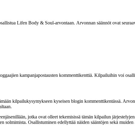
sallistua Lifen Body & Soul-arvontaan. Arvonnan säännöt ovat seuraav
ggaajien kampanjapostausten kommenttikenttiä. Kilpailuihin voi osalli
ämään kilpailukysymykseen kyseisen blogin kommenttikentässä. Arvontaa
altaan.
eenjäsenillään, jotka ovat olleet tekemisissä tämän kilpailun järjestelyje
sen solmimista. Osallistuminen edellyttää näiden sääntöjen sekä muiden