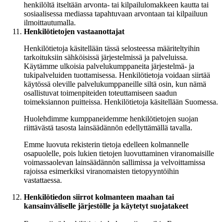
henkilöltä itseltään arvonta- tai kilpailulomakkeen kautta tai
sosiaalisessa mediassa tapahtuvaan arvontaan tai kilpailuun
ilmoittautumalla.
Henkilötietojen vastaanottajat
Henkilötietoja käsitellään tässä selosteessa määriteltyihin
tarkoituksiin sähköisissä järjestelmissä ja palveluissa.
Käytämme ulkoisia palvelukumppaneita järjestelmä- ja
tukipalveluiden tuottamisessa. Henkilötietoja voidaan siirtää
käytössä oleville palvelukumppaneille siltä osin, kun nämä
osallistuvat toimenpiteiden toteuttamiseen saadun
toimeksiannon puitteissa. Henkilötietoja käsitellään Suomessa.
Huolehdimme kumppaneidemme henkilötietojen suojan
riittävästä tasosta lainsäädännön edellyttämällä tavalla.
Emme luovuta rekisterin tietoja edelleen kolmannelle
osapuolelle, pois lukien tietojen luovuttaminen viranomaisille
voimassaolevan lainsäädännön sallimissa ja velvoittamissa
rajoissa esimerkiksi viranomaisten tietopyyntöihin
vastattaessa.
Henkilötiedon siirrot kolmanteen maahan tai
kansainväliselle järjestölle ja käytetyt suojatakeet