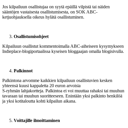
Jos kilpailuun osallistujaa on syytä epäillä vilpistä tai näiden
sääntöjen vastaisesta osallistumisesta, on SOK ABC-
ketjuohjauksella oikeus hylätä osallistuminen.
Osallistumisohjeet
Kilpailuun osallistut kommentoimalla ABC-aiheiseen kysymykseen
Indieplace-blogiportaalissa kyseisen bloggaajan omalla blogisivulla.
Palkinnot
Palkintona arvomme kaikkien kilpailuun osallistuvien kesken
yhteensä kuusi kappaletta 20 euron arvoisia
S-ryhmän lahjakortteja. Palkintoa ei voi muuttaa rahaksi tai muuhun
tavaraan tai muuhun suoritteeseen. Enintään yksi palkinto henkilöä
ja yksi kotitaloutta kohti kilpailun aikana.
Voittajille ilmoittaminen