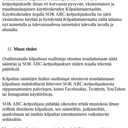
ketjuohjaukselle ilman eri korvausta pysyvän, yksinomaisen ja
maailmanlaajuisen käyttöoikeuden Kilpailumateriaaliin.
Käyttöoikeuden nojalla SOK ABC-ketjuohjauksella on siten
yksinoikeus käyttää ja hyödyntää Kilpailumateriaalia millä tahansa
nyt tunnetulla ja tulevaisuudessa tunnetuksi tulevalla tavalla ja
alustalla.
Muut ehdot
Osallistumalla kilpailuun osallistuja sitoutuu noudattamaan näitä
sääntöjä ja SOK ABC-ketjuohjauksen niiden nojalla tekemiä
päätöksiä.
Kilpailun sääntöjen lisäksi osallistujat sitoutuvat noudattamaan
kilpailuun mahdollisesti liittyvien SOK ABC-ketjuohjauksesta
riippumattomien palvelujen, kuten Facebookin, Twitterin, YouTuben
tai Instagramin käyttöehtoja.
SOK ABC-ketjuohjaus pidättää oikeuden tehdä muutoksia ilman
erillistä ilmoitusta kilpailuun, sen sääntöihin, palkintoihin,
ajankohtaan tai muihin kilpailun toteuttamiseen vaikuttaviin
seikkoihin.