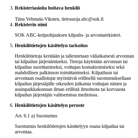
Rekisteriasioita hoitava henkilö
Tiina Vehmala-Viksten, tietosuoja.abc@sok.fi
Rekisterin nimi
SOK ABC-ketjuohjauksen kilpailu- ja arvontarekisteri.
Henkilötietojen käsittelyn tarkoitus
Henkilötietoja kerätään ja tallennetaan väliaikaisesti arvonnan
tai kilpailun järjestämiseksi. Tietoja käytetään arvonnan tai
kilpailun suorittamiseksi, voittajan kontaktoimiseksi sekä
mahdollisen palkinnon toimittamiseksi. Kilpailuun tai
arvontaan osallistujat myöntävät erillisellä suostumuksellaan
kilpailun järjestäjälle oikeuden julkaista voittajan nimen ja
asuinpaikkakunnan ilman erillistä ilmoitusta tai korvausta
kilpailun järjestäjän valitsemissa medioissa.
Henkilötietojen käsittelyn peruste
Art. 6.1 a) Suostumus
Suostumus henkilötietojen käsittelyyn osana kilpailua tai
arvontaa.