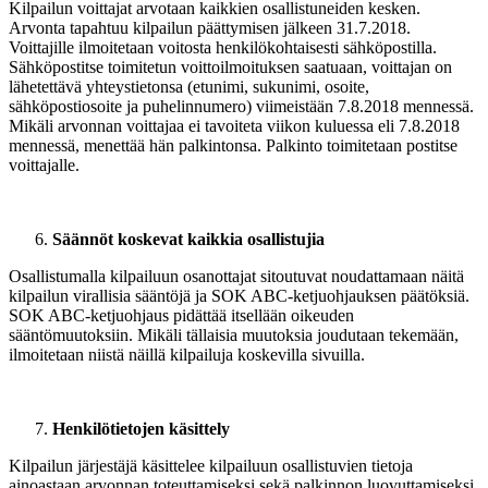
Kilpailun voittajat arvotaan kaikkien osallistuneiden kesken.
Arvonta tapahtuu kilpailun päättymisen jälkeen 31.7.2018.
Voittajille ilmoitetaan voitosta henkilökohtaisesti sähköpostilla.
Sähköpostitse toimitetun voittoilmoituksen saatuaan, voittajan on
lähetettävä yhteystietonsa (etunimi, sukunimi, osoite,
sähköpostiosoite ja puhelinnumero) viimeistään 7.8.2018 mennessä.
Mikäli arvonnan voittajaa ei tavoiteta viikon kuluessa eli 7.8.2018
mennessä, menettää hän palkintonsa. Palkinto toimitetaan postitse
voittajalle.
Säännöt koskevat kaikkia osallistujia
Osallistumalla kilpailuun osanottajat sitoutuvat noudattamaan näitä
kilpailun virallisia sääntöjä ja SOK ABC-ketjuohjauksen päätöksiä.
SOK ABC-ketjuohjaus pidättää itsellään oikeuden
sääntömuutoksiin. Mikäli tällaisia muutoksia joudutaan tekemään,
ilmoitetaan niistä näillä kilpailuja koskevilla sivuilla.
Henkilötietojen käsittely
Kilpailun järjestäjä käsittelee kilpailuun osallistuvien tietoja
ainoastaan arvonnan toteuttamiseksi sekä palkinnon luovuttamiseksi.