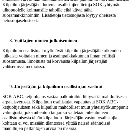
Kilpailun järjestäjä ei luovuta osallistujien tietoja SOK-yhtymän
ulkopuolelle kolmansille tahoille eikä käytä näitä
suoramarkkinointiin. Lisätietoja tietosuojasta löytyy oheisesta
tietosuojaselosteesta.
Voittajien nimien julkaiseminen
Kilpailuun osallistujat myöntävät kilpailun järjestäjälle oikeuden
julkaista voittajan nimen ja asuinpaikkakunnan ilman erillistä
suostumusta, ilmoitusta tai korvausta kilpailun järjestäjän
valitsemissa medioissa.
Järjestäjän ja kilpailuun osallistujan vastuut
SOK ABC-ketjuohjaus vastaa palkintoihin liittyvästä mahdollisesta
arpajaisverosta. Kilpailuun osallistujat vapauttavat SOK ABC-
ketjuohjauksen sekä kilpailun mahdolliset muut yhteistyökumppanit
vahingosta, joka aiheutuu tai jonka väitetään aiheutuneen
osallistumisesta tähän kilpailuun. Järjestäjän vastuu osallistujia
kohtaan ei voi missään tilanteessa ylittää näissä säännöissä
mainittujen palkintojen arvoa tai määrää.