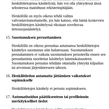
henkilötietojensa käsittelystä, hän voi olla yhteydessä tässä
selosteessa mainittuun rekisterinpitäjään.
Henkilöllä on myös oikeus tehdä valitus
valvontaviranomaiselle, jos hän katsoo, että häntä koskevien
henkilötietojen käsittelyssä rikotaan soveltuvaa
tietosuojasääntelyä.
Suostumuksen peruuttaminen
Henkilöllä on oikeus peruuttaa antamansa henkilötietojen
käsittelyn suostumus niin halutessaan. Suostumuksen
peruuttaminen ei vaikuta suostumuksen perusteella ennen sen
peruuttamista suoritetun käsittelyn lainmukaisuuteen.
Suostumuksen peruutus tehdään ottamalla yhteyttä kilpailun
tai arvonnan järjestäneeseen tahoon.
Henkilötiedon antamatta jättämisen vaikutukset
sopimukselle
Henkilötietojen käsittely ei perustu sopimukseen.
Automatisoidun päätöksenteon tai profiloinnin
merkitykselliset tiedot