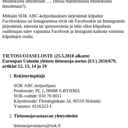
Muutoksista ilmoitetaan …. (missä mahdollisista muutoksista
ilmoitetaan?).
Mitkään SOK ABC-ketjuohjauksen järjestämät kilpailut
Facebookissa tai Instagramissa eivät ole Facebookin tai Intstagramin
järjestämiä, tukemia tai sponsoroimia ja näin ollen kilpailuun
osallistujan tulee vapauttaa Facebook ja Instagram kaikista vastuista
kilpailujen osalta.
TIETOSUOJASELOSTE (25.5.2018 alkaen)
Euroopan Unionin yleinen tietosuoja-asetus (EU) 2016/679,
artiklat 12, 13, 14 ja 19
Rekisterinpitäjä
SOK ABC-ketjuohjaus
Postiosoite: PL 1, 00088 S-RYHMÄ
SOK-vaihde: 010 76 8011
Käyntiosoite: Fleminginkatu 34, 00510 Helsinki
Y-tunnus: 0116323-1
Tietosuojavastaavan yhteystiedot
tietosuojavastaava@sok.fi