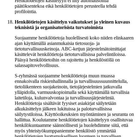
Henkilötietojen käsittelyyn ei liity automatisoitua
päätöksentekoa eikä henkilötietojen perusteella tehdä
profilointia.
Henkilötietojen käsittelyn vaikutukset ja yleinen kuvaus
teknisistä ja organisatorisista turvatoimista
Suojaamme henkilötietoja huolellisesti koko niiden elinkaaren
ajan käyttämällä asianmukaisia tietosuoja- ja
tietoturvallisuuskeinoja. ABC-ketjun järjestelmätoimittajat
käsittelevät henkilötietoja tietoturvallisissa palvelintiloissa.
Pääsyä henkilötietoihin on rajoitettu ja henkilöstöllä on
salassapitovelvollisuus.
S-ryhmässä suojaamme henkilötietoja muun muassa
ennakoivalla riskienhallinnalla ja turvallisuussuunnittelulla,
tietoliikenteen suojakeinoin, tietojärjestelmien jatkuvalla
ylläpidolla, varmuuskopioimalla sekä käyttämällä turvallisia
laitetiloja, kulunvalvontaa ja turvallisuusjärjestelmiä.
Henkilötietoja sisältävät fyysiset asiakirjat säilytetään
alkukäsittelyn jälkeen lukituissa ja paloturvallisissa
säilytystiloissa. Käyttöoikeuksien myöntäminen ja seuranta on
hallittua. Koulutamme henkilötietojen käsittelyyn osallistuvaa
henkilökuntaamme säännöllisesti ja huolehdimme siitä, että
myös yhteistyökumppaniemme henkilöstö ymmärtää
henkilötietojen luottamuksellisen luonteen ja turvallisen