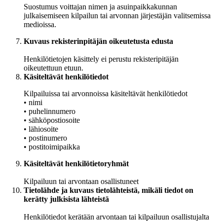
Suostumus voittajan nimen ja asuinpaikkakunnan
julkaisemiseen kilpailun tai arvonnan järjestäjän valitsemissa
medioissa.
Kuvaus rekisterinpitäjän oikeutetusta edusta
Henkilötietojen käsittely ei perustu rekisteripitäjän
oikeutettuun etuun.
Käsiteltävät henkilötiedot
Kilpailuissa tai arvonnoissa käsiteltävät henkilötiedot
• nimi
• puhelinnumero
• sähköpostiosoite
• lähiosoite
• postinumero
• postitoimipaikka
Käsiteltävät henkilötietoryhmät
Kilpailuun tai arvontaan osallistuneet
Tietolähde ja kuvaus tietolähteistä, mikäli tiedot on
kerätty julkisista lähteistä
Henkilötiedot kerätään arvontaan tai kilpailuun osallistujalta