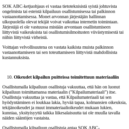
SOK ABC-ketjuohjaus ei vastaa tietoteknisistä syistä johtuvista
ongelmista tai esteistä kilpailuun osallistumisessa tai palkinnon
vastaanottamisessa. Monet arvonnan järjestäjän hallinnan
ulkopuolella olevat tekijät voivat vaikuttaa internetin toimintaan.
Järjestäjä ei ole vastuussa mistään arvontaan osallistumiseen
liittyvistä vaikeuksista tai osallistumisilmoitusten viivästymisestä tai
niihin liittyvistä virheistä.
Voittajan velvollisuutena on vastata kaikista muista palkinnon
vastaanottamiseen tai sen toteuttamiseen liittyvistä mahdollisista
kustannuksista.
Oikeudet kilpailun puitteissa toimitettuun materiaaliin
Osallistumalla kilpailuun osallistuja vakuuttaa, että hän on luonut
kilpailuun toimittamansa materiaalin (”Kilpailumateriaali”) itse.
Osallistuja vakuuttaa ja vastaa, että Kilpailumateriaali tai sen
hyödyntäminen ei loukkaa lakia, hyvää tapaa, kolmansien oikeuksia,
tekijänoikeudet ja muut immateriaalioikeudet mukaan lukien,
kunniaa, yksityisyyttä taikka liikesalaisuutta tai ole muulla tavalla
näiden sääntöjen vastaista.
Osallistumalla kilpailuun osallistuja antaa SOK ABC-