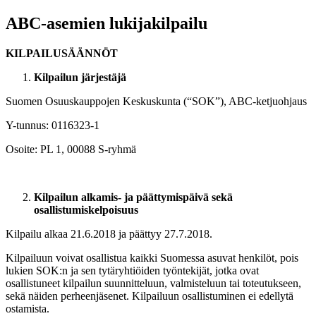
ABC-asemien lukijakilpailu
KILPAILUSÄÄNNÖT
Kilpailun järjestäjä
Suomen Osuuskauppojen Keskuskunta (“SOK”), ABC-ketjuohjaus
Y-tunnus: 0116323-1
Osoite: PL 1, 00088 S-ryhmä
Kilpailun alkamis- ja päättymispäivä sekä
osallistumiskelpoisuus
Kilpailu alkaa 21.6.2018 ja päättyy 27.7.2018.
Kilpailuun voivat osallistua kaikki Suomessa asuvat henkilöt, pois
lukien SOK:n ja sen tytäryhtiöiden työntekijät, jotka ovat
osallistuneet kilpailun suunnitteluun, valmisteluun tai toteutukseen,
sekä näiden perheenjäsenet. Kilpailuun osallistuminen ei edellytä
ostamista.