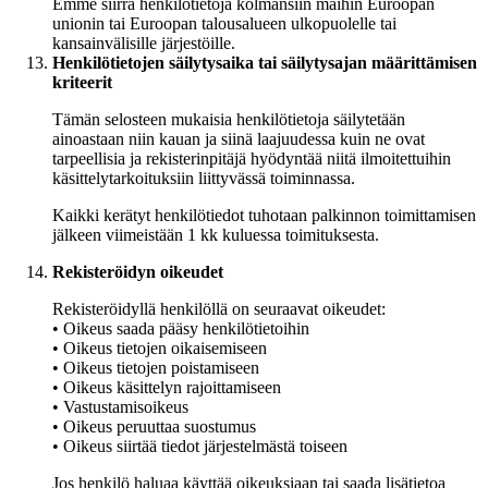
Emme siirrä henkilötietoja kolmansiin maihin Euroopan
unionin tai Euroopan talousalueen ulkopuolelle tai
kansainvälisille järjestöille.
Henkilötietojen säilytysaika tai säilytysajan määrittämisen
kriteerit
Tämän selosteen mukaisia henkilötietoja säilytetään
ainoastaan niin kauan ja siinä laajuudessa kuin ne ovat
tarpeellisia ja rekisterinpitäjä hyödyntää niitä ilmoitettuihin
käsittelytarkoituksiin liittyvässä toiminnassa.
Kaikki kerätyt henkilötiedot tuhotaan palkinnon toimittamisen
jälkeen viimeistään 1 kk kuluessa toimituksesta.
Rekisteröidyn oikeudet
Rekisteröidyllä henkilöllä on seuraavat oikeudet:
• Oikeus saada pääsy henkilötietoihin
• Oikeus tietojen oikaisemiseen
• Oikeus tietojen poistamiseen
• Oikeus käsittelyn rajoittamiseen
• Vastustamisoikeus
• Oikeus peruuttaa suostumus
• Oikeus siirtää tiedot järjestelmästä toiseen
Jos henkilö haluaa käyttää oikeuksiaan tai saada lisätietoa