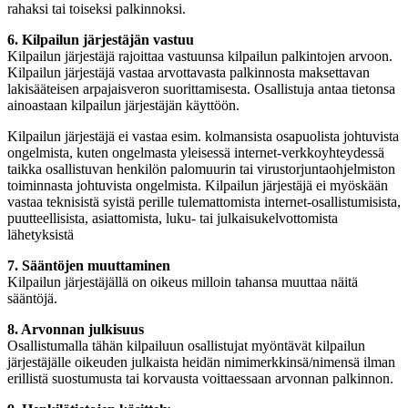
rahaksi tai toiseksi palkinnoksi.
6. Kilpailun järjestäjän vastuu
Kilpailun järjestäjä rajoittaa vastuunsa kilpailun palkintojen arvoon.
Kilpailun järjestäjä vastaa arvottavasta palkinnosta maksettavan
lakisääteisen arpajaisveron suorittamisesta. Osallistuja antaa tietonsa
ainoastaan kilpailun järjestäjän käyttöön.
Kilpailun järjestäjä ei vastaa esim. kolmansista osapuolista johtuvista
ongelmista, kuten ongelmasta yleisessä internet-verkkoyhteydessä
taikka osallistuvan henkilön palomuurin tai virustorjuntaohjelmiston
toiminnasta johtuvista ongelmista. Kilpailun järjestäjä ei myöskään
vastaa teknisistä syistä perille tulemattomista internet-osallistumisista,
puutteellisista, asiattomista, luku- tai julkaisukelvottomista
lähetyksistä
7. Sääntöjen muuttaminen
Kilpailun järjestäjällä on oikeus milloin tahansa muuttaa näitä
sääntöjä.
8. Arvonnan julkisuus
Osallistumalla tähän kilpailuun osallistujat myöntävät kilpailun
järjestäjälle oikeuden julkaista heidän nimimerkkinsä/nimensä ilman
erillistä suostumusta tai korvausta voittaessaan arvonnan palkinnon.