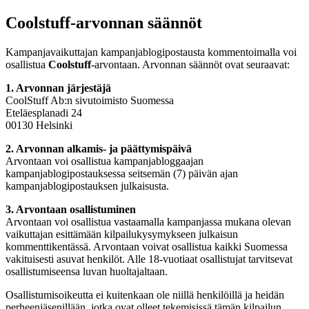
Coolstuff-arvonnan säännöt
Kampanjavaikuttajan kampanjablogipostausta kommentoimalla voi
osallistua
Coolstuff
-arvontaan. Arvonnan säännöt ovat seuraavat:
1. Arvonnan järjestäjä
CoolStuff Ab:n sivutoimisto Suomessa
Eteläesplanadi 24
00130 Helsinki
2. Arvonnan alkamis- ja päättymispäivä
Arvontaan voi osallistua kampanjabloggaajan
kampanjablogipostauksessa seitsemän (7) päivän ajan
kampanjablogipostauksen julkaisusta.
3. Arvontaan osallistuminen
Arvontaan voi osallistua vastaamalla kampanjassa mukana olevan
vaikuttajan esittämään kilpailukysymykseen julkaisun
kommenttikentässä. Arvontaan voivat osallistua kaikki Suomessa
vakituisesti asuvat henkilöt. Alle 18-vuotiaat osallistujat tarvitsevat
osallistumiseensa luvan huoltajaltaan.
Osallistumisoikeutta ei kuitenkaan ole niillä henkilöillä ja heidän
perheenjäsenillään, jotka ovat olleet tekemisissä tämän kilpailun