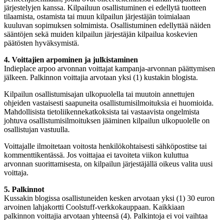
järjestelyjen kanssa. Kilpailuun osallistuminen ei edellytä tuotteen
tilaamista, ostamista tai muun kilpailun järjestäjän toimialaan
kuuluvan sopimuksen solmimista. Osallistuminen edellyttää näiden
sääntöjen sekä muiden kilpailun järjestäjän kilpailua koskevien
päätösten hyväksymistä.
4. Voittajien arpominen ja julkistaminen
Indieplace arpoo arvonnan voittajat kampanja-arvonnan päättymisen
jälkeen. Palkinnon voittajia arvotaan yksi (1) kustakin blogista.
Kilpailun osallistumisajan ulkopuolella tai muutoin annettujen
ohjeiden vastaisesti saapuneita osallistumisilmoituksia ei huomioida.
Mahdollisista tietoliikennekatkoksista tai vastaavista ongelmista
johtuva osallistumisilmoituksen jääminen kilpailun ulkopuolelle on
osallistujan vastuulla.
Voittajalle ilmoitetaan voitosta henkilökohtaisesti sähköpostitse tai
kommenttikentässä. Jos voittajaa ei tavoiteta viikon kuluttua
arvonnan suorittamisesta, on kilpailun järjestäjällä oikeus valita uusi
voittaja.
5. Palkinnot
Kussakin blogissa osallistuneiden kesken arvotaan yksi (1) 30 euron
arvoinen lahjakortti Coolstuff-verkkokauppaan. Kaikkiaan
palkinnon voittajia arvotaan yhteensä (4). Palkintoja ei voi vaihtaa